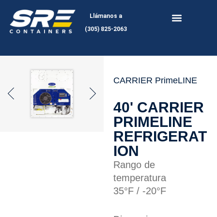
Skip
Llámanos a
to
(305) 825-2063
content
CARRIER PrimeLINE
40' CARRIER
PRIMELINE
REFRIGERAT
ION
Rango de
temperatura
35°F / -20°F